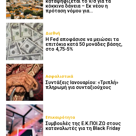
καταψηφίζεται το ν/σ για τα
κόκκινα δάνεια – Εκ νέου η
πρόταση νόμου για...
Διεθνή
Η Fed αποφάσισε να μειώσει τα
επιτόκια κατά 50 μονάδες βάσης,
στο 4,75-5%
Ασφαλιστικά
Συντάξεις Ιανουαρίου: «Τριπλή»
πληρωμή για συνταξιούχους
Επικαιρότητα
Συμβουλές της Ε.Κ.ΠΟΙ.ΖΩ στους
καταναλωτές για τη Black Friday