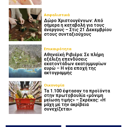
Ασφαλιστικά
Δώρο Χριστουγέννων: Από
σήμερα η καταβολή για τους
άνεργους – Στις 21 Δεκεμβρίου
στους συνταξιούχους
Επικαιρότητα
Αθηναϊκή Ριβιέρα: Σε πλήρη
εξέλιξη επενδύσεις
εκατοντάδων εκατομμυρίων
ευρώ – Η νέα εποχή της
ακτογραμμής
Οικονομία
Τα 1.100 έφτασαν τα προϊόντα
στην πρωτοβουλία «μόνιμη
μείωση τιμής» – Σκρέκας: «Η
μάχη με την ακρίβεια
συνεχίζεται»