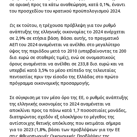
σε οριακή προς τα κάτω αναθεώρηση, κατά 0,1%, έναντι
του προσχεδίου του κρατικού προϋπολογισμού 2024.
Ως εκ τούτου, η τρέχουσα πρόβλεψη για τον ρυθμό
ανάπτυξης της ελληνικής οικονομίας το 2024 ανέρχεται
σε 2,9% σε ετήσια βάση. Βάσει αυτής, το πραγματικό
ΑΕΠ του 2024 αναμένεται να ανέλθει στο μεγαλύτερο
ύψος της περιόδου μετά το 2010 (υπερβαίνοντας τα 200
δισ. ευρώ σε σταθερές τιμές), ενώ σε ονομαστικούς
όρους αναμένεται να ανέλθει σε 233,8 δισ. ευρώ και να
υπερβεί κατά 3,5% το μέσο επίπεδο της τελευταίας
πενταετίας πριν την είσοδο της Ελλάδας στο πρώτο
πρόγραμμα οικονομικής προσαρμογής.
Σε σύγκριση με τον μέσο όρο της ΕΕ, ο ρυθμός ανάπτυξης
της ελληνικής οικονομίας το 2024 αναμένεται να
αποκλίνει προς τα πάνω κατά 1,7 ποσοστιαίες μονάδες,
διατηρώντας σχεδόν εξ ολοκλήρου το μέγεθος της
αντίστοιχης θετικής απόκλισης που εκτιμάται σήμερα
για το 2023 (1,8%, βάσει των προβλέψεων για την ΕΕ
στις Φθινοπωρινές Οικονομικές Προβλέψεις της