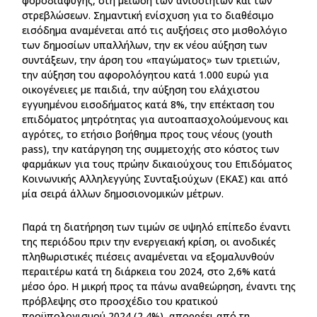
φοροδιαφυγής, στη μείωση των ανισοτήτων και των
στρεβλώσεων. Σημαντική ενίσχυση για το διαθέσιμο
εισόδημα αναμένεται από τις αυξήσεις στο μισθολόγιο
των δημοσίων υπαλλήλων, την εκ νέου αύξηση των
συντάξεων, την άρση του «παγώματος» των τριετιών,
την αύξηση του αφορολόγητου κατά 1.000 ευρώ για
οικογένειες με παιδιά, την αύξηση του ελάχιστου
εγγυημένου εισοδήματος κατά 8%, την επέκταση του
επιδόματος μητρότητας για αυτοαπασχολούμενους και
αγρότες, το ετήσιο βοήθημα προς τους νέους (youth
pass), την κατάργηση της συμμετοχής στο κόστος των
φαρμάκων για τους πρώην δικαιούχους του Επιδόματος
Κοινωνικής Αλληλεγγύης Συνταξιούχων (ΕΚΑΣ) και από
μία σειρά άλλων δημοσιονομικών μέτρων.
Παρά τη διατήρηση των τιμών σε υψηλό επίπεδο έναντι
της περιόδου πριν την ενεργειακή κρίση, οι ανοδικές
πληθωριστικές πιέσεις αναμένεται να εξομαλυνθούν
περαιτέρω κατά τη διάρκεια του 2024, στο 2,6% κατά
μέσο όρο. Η μικρή προς τα πάνω αναθεώρηση, έναντι της
πρόβλεψης στο προσχέδιο του κρατικού
προϋπολογισμού 2024 (2,4%), απορρέει από τη