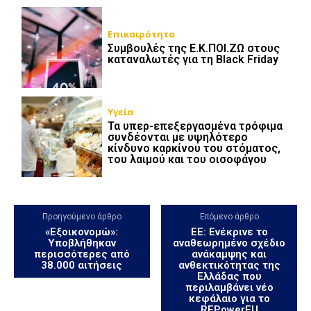
Επικαιρότητα
Συμβουλές της Ε.Κ.ΠΟΙ.ΖΩ στους
καταναλωτές για τη Black Friday
Υγεία
Τα υπερ-επεξεργασμένα τρόφιμα
συνδέονται με υψηλότερο
κίνδυνο καρκίνου του στόματος,
του λαιμού και του οισοφάγου
Προηγούμενο άρθρο
Επόμενο άρθρο
«Εξοικονομώ»:
ΕΕ: Ενέκρινε το
Υποβλήθηκαν
αναθεωρημένο σχέδιο
περισσότερες από
ανάκαμψης και
38.000 αιτήσεις
ανθεκτικότητας της
Ελλάδας που
περιλαμβάνει νέο
κεφάλαιο για το
REPowerEU