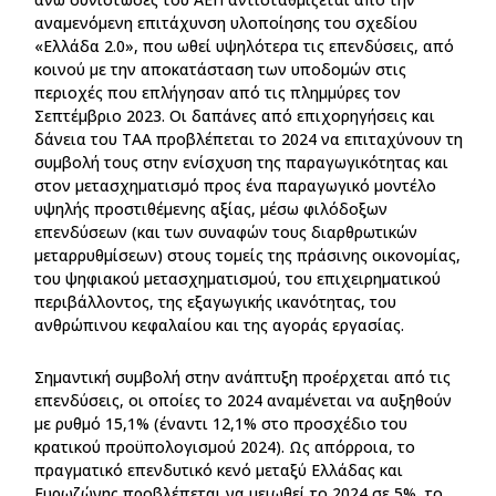
αναμενόμενη επιτάχυνση υλοποίησης του σχεδίου
«Ελλάδα 2.0», που ωθεί υψηλότερα τις επενδύσεις, από
κοινού με την αποκατάσταση των υποδομών στις
περιοχές που επλήγησαν από τις πλημμύρες τον
Σεπτέμβριο 2023. Οι δαπάνες από επιχορηγήσεις και
δάνεια του ΤΑΑ προβλέπεται το 2024 να επιταχύνουν τη
συμβολή τους στην ενίσχυση της παραγωγικότητας και
στον μετασχηματισμό προς ένα παραγωγικό μοντέλο
υψηλής προστιθέμενης αξίας, μέσω φιλόδοξων
επενδύσεων (και των συναφών τους διαρθρωτικών
μεταρρυθμίσεων) στους τομείς της πράσινης οικονομίας,
του ψηφιακού μετασχηματισμού, του επιχειρηματικού
περιβάλλοντος, της εξαγωγικής ικανότητας, του
ανθρώπινου κεφαλαίου και της αγοράς εργασίας.
Σημαντική συμβολή στην ανάπτυξη προέρχεται από τις
επενδύσεις, οι οποίες το 2024 αναμένεται να αυξηθούν
με ρυθμό 15,1% (έναντι 12,1% στο προσχέδιο του
κρατικού προϋπολογισμού 2024). Ως απόρροια, το
πραγματικό επενδυτικό κενό μεταξύ Ελλάδας και
Ευρωζώνης προβλέπεται να μειωθεί το 2024 σε 5%, το