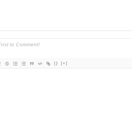
{}
[+]