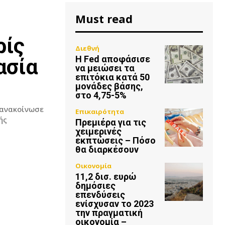
Must read
ρίς
Διεθνή
Η Fed αποφάσισε
ασία
να μειώσει τα
επιτόκια κατά 50
μονάδες βάσης,
στο 4,75-5%
 ανακοίνωσε
Επικαιρότητα
ής
Πρεμιέρα για τις
χειμερινές
εκπτώσεις – Πόσο
θα διαρκέσουν
Οικονομία
11,2 δισ. ευρώ
δημόσιες
επενδύσεις
ενίσχυσαν το 2023
την πραγματική
οικονομία –