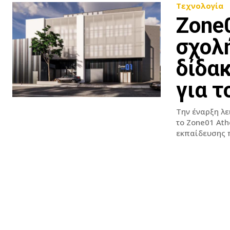
Τεχνολογία
Zone0
σχολ
δίδακ
για 
Την έναρξη λ
το Zone01 Ath